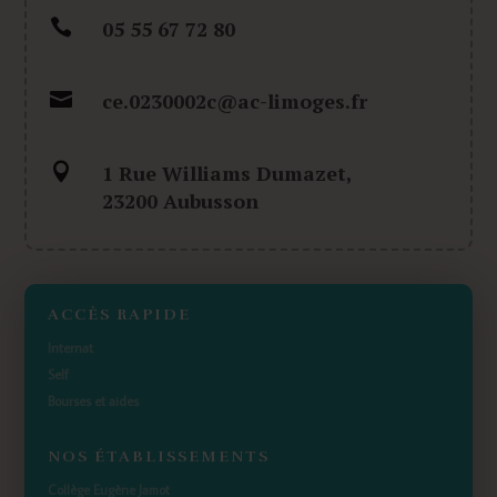

05 55 67 72 80

ce.0230002c@ac-limoges.fr

1 Rue Williams Dumazet,
23200 Aubusson
ACCÈS RAPIDE
Internat
Self
Bourses et aides
NOS ÉTABLISSEMENTS
Collège Eugène Jamot