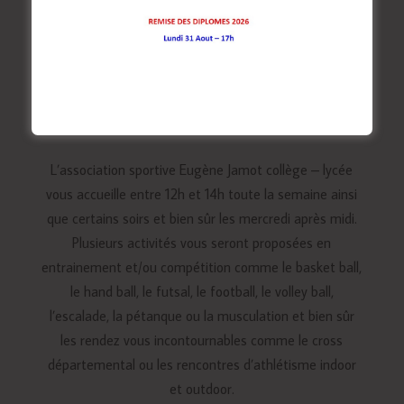
Association Sportive
L’association sportive Eugène Jamot collège – lycée
vous accueille entre 12h et 14h toute la semaine ainsi
que certains soirs et bien sûr les mercredi après midi.
Plusieurs activités vous seront proposées en
entrainement et/ou compétition comme le basket ball,
le hand ball, le futsal, le football, le volley ball,
l’escalade, la pétanque ou la musculation et bien sûr
les rendez vous incontournables comme le cross
départemental ou les rencontres d’athlétisme indoor
et outdoor.