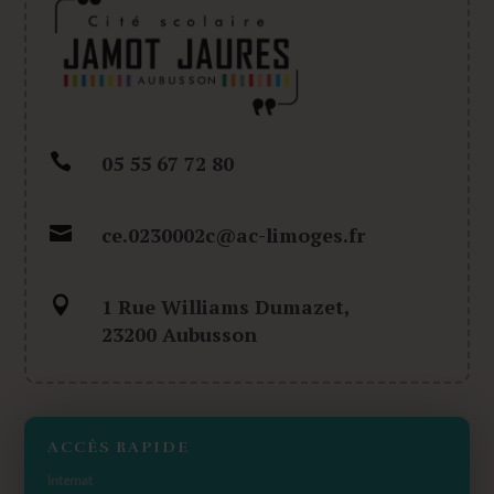

05 55 67 72 80

ce.0230002c@ac-limoges.fr

1 Rue Williams Dumazet,
23200 Aubusson
ACCÈS RAPIDE
Internat