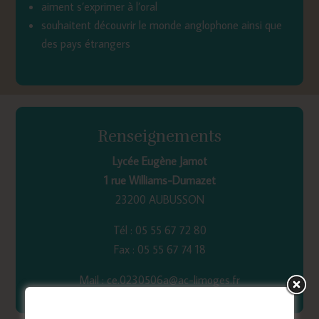
aiment s’exprimer à l’oral
souhaitent découvrir le monde anglophone ainsi que
des pays étrangers
Renseignements
Lycée Eugène Jamot
1 rue Williams-Dumazet
23200 AUBUSSON
Tél : 05 55 67 72 80
Fax : 05 55 67 74 18
Mail : ce.0230506a@ac-limoges.fr