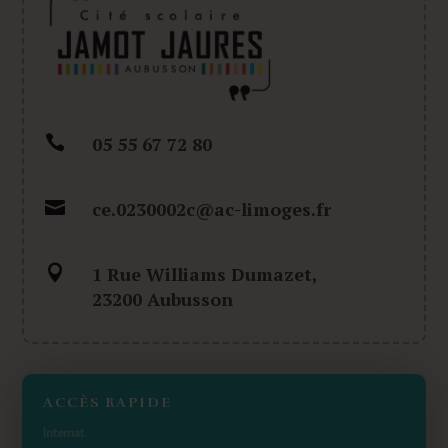

05 55 67 72 80

ce.0230002c@ac-limoges.fr

1 Rue Williams Dumazet,
23200 Aubusson
ACCÈS RAPIDE
Internat