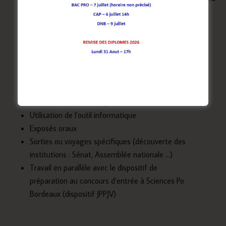
Présentation de la formation
Approche pédagogique du
lycée Jamot
Démarche d’investigation : analyse critique de
documents (travail en groupe-classe ou en îlots)
Utilisation de l’outil informatique
Exposés oraux
Sorties ou voyages spécifiques (découverte des
institutions : Sénat, Assemblée nationale …)
Travail en parallèle avec le dispositif de
préparation au concours d’entrée à Sciences Po
Bordeaux (dispositif JPPJV)