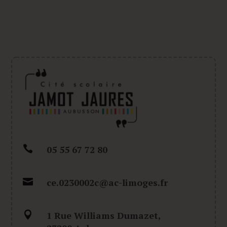

05 55 67 72 80

ce.0230002c@ac-limoges.fr

1 Rue Williams Dumazet,