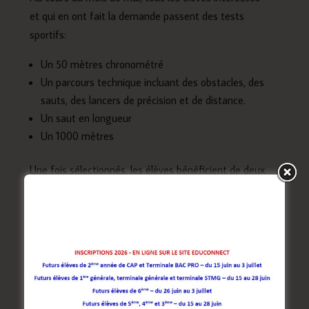
et qui en ont fait la demande passent des tests
sportifs:
Un 50 mètres chronométré
Un parcours technique incluant des obstacles, des
sauts, des lancers de précision et de distance.
Un saut en longueur
Un 1000 mètres
Une fois sélectionnés, les élèves bénéficient de deux
entrainements d’une heure trente par semaine ; un
pris en charge par l’enseignant d’EPS, l’autre par un
encadrant diplômé d’un brevet d’état mis à
disposition par le club d’athlétisme EAA d’Aubusson.
Le suivi sportif
est mis en place par la tenue d’un «
cahier de l’athlète » qui permet à chacun de noter