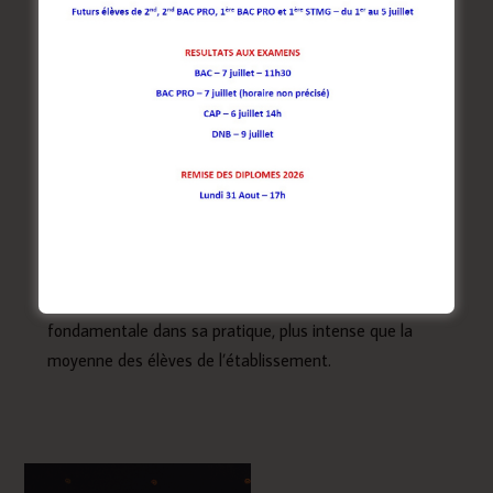
succinctement tout ce qui concerne sa pratique. Ce
cahier est utilisé en complément du carnet de liaison
pour impliquer parents et enfants dans la vie de la
section. Il est aussi utile pour quantifier les temps
de pratique des élèves et identifier une pratique
excessive. Les parents et les enfants doivent le
compléter chaque semaine et le viser.
La participation à l’AS est obligatoire.
L’investissement de l’élève dans les moments de
compétitions et d’entraînements est
essentiel.L’élève acquiert une culture sportive
fondamentale dans sa pratique, plus intense que la
moyenne des élèves de l’établissement.