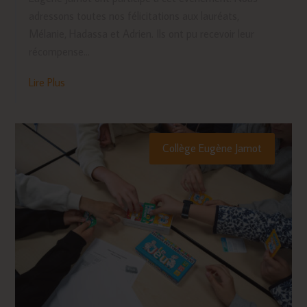
adressons toutes nos félicitations aux lauréats,
Mélanie, Hadassa et Adrien. Ils ont pu recevoir leur
récompense...
Lire Plus
Collège Eugène Jamot