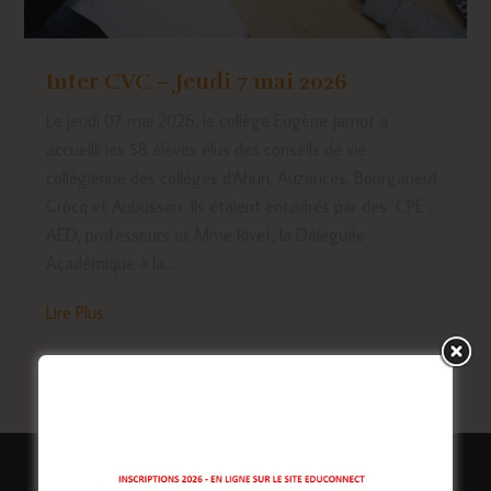
Inter CVC – Jeudi 7 mai 2026
Le jeudi 07 mai 2026, le collège Eugène Jamot a
accueilli les 58 élèves élus des conseils de vie
collégienne des collèges d'Ahun, Auzances, Bourganeuf,
Crocq et Aubusson. Ils étaient encadrés par des CPE ,
AED, professeurs et Mme Rivet, la Déléguée
Académique à la...
Lire Plus