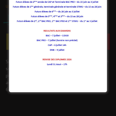
UNE IMAGE VAUT MILLE MOTS
L'établissement en vidéo
Située à Aubusson, ville d’art et de culture, la cité
scolaire Eugène Jamot / Jean Jaurès occupe une
place centrale dans le sud du département, en
accueillant des élèves et des étudiants de la
6ème
jusqu’en BTS.