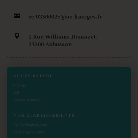

ce.0230002c@ac-limoges.fr

1 Rue Williams Dumazet,
23200 Aubusson
ACCÈS RAPIDE
Internat
Self
Bourses et aides
NOS ÉTABLISSEMENTS
Collège Eugène Jamot
Lycée Eugène Jamot