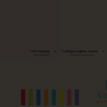
Cité scolaire
Collège Eugène Jamot
Vo