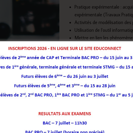
Pratique expérimentale : acqui
expérimentale (Travaux Prati
Activités de modélisation de
Utilisation de l’outil informati
Mettre en lien les phénomènes
courante
Voyages ou sorties à but scienti
Découverte), Arts et Métiers d
d’entreprises et de laboratoire
Conférences : police scientifiq
Intervention d’anciens élèves
conseiller les futurs bachelier
d’ingénieur, classes préparato
et de médecine, …)