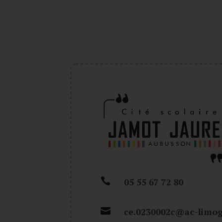

05 55 67 72 80

ce.0230002c@ac-limog