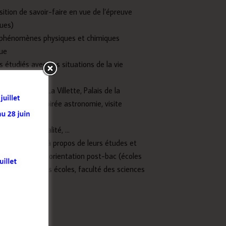
sition de savoir-faire en vue de l’épreuve
ques)
s phénomènes physiques et chimiques
que
 étudiés avec des situations de la vie
fique : Paris (La Villette, Palais de la
e Bordeaux, soirée astronomie, visite
s, …
ue, cybercriminalité, …
 pour échanger à propos de leurs études et
s en vue de leur orientation post-bac (écoles
ires aux grandes écoles, faculté des sciences