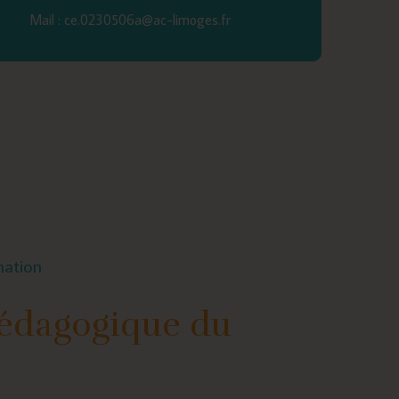
Mail : ce.0230506a@ac-limoges.fr
mation
édagogique du