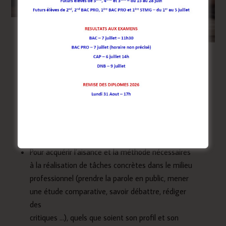
Présentation de la formation
Approche pédagogique du
lycée Jamot
Faire de l’anglais un vrai outil de communication !
Pour acquérir l’aisance et la méthode nécessaires
à la réalisation de tâches concrètes dans le milieu
professionnel (prendre la parole en public, mener
une étude comparative, savoir débattre, rédiger
des
critiques …), quels que soient son profil et son