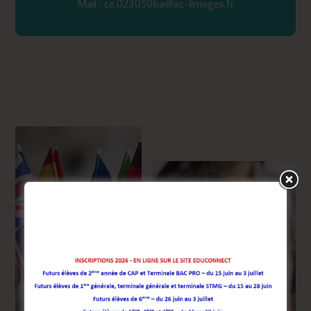
Mail : ce.0230506a@ac-limoges.fr