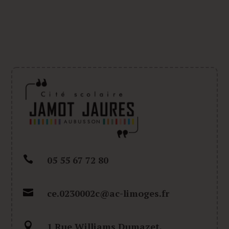

05 55 67 72 80

ce.0230002c@ac-limoges.fr

1 Rue Williams Dumazet,