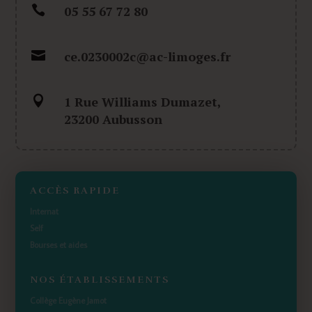

05 55 67 72 80

ce.0230002c@ac-limoges.fr

1 Rue Williams Dumazet,
23200 Aubusson
ACCÈS RAPIDE
Internat
Self
Bourses et aides
NOS ÉTABLISSEMENTS
Collège Eugène Jamot