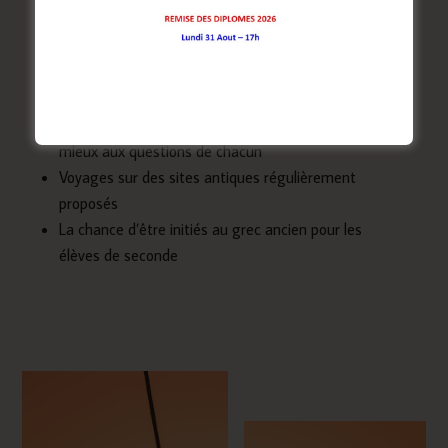
lycée Jamot
Une belle aventure ouverte à tous : les débutants
sont les bienvenus
Travail en effectifs restreints pour répondre au
mieux aux questions de chacun
Voyages sur des sites antiques régulièrement
proposés
La chance d’être initiés au grec ancien pour les
élèves de seconde