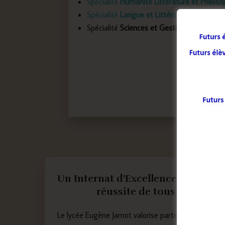
Spécialité
Humanité Littérature et Philoso
Spécialité
Langue et Littérature en Cultur
Spécialité
Sciences et Gestion du Numéri
Un Internat d’Excellence pour la
réussite de tous
Le lycée Eugène Jamot valorise particulièrement