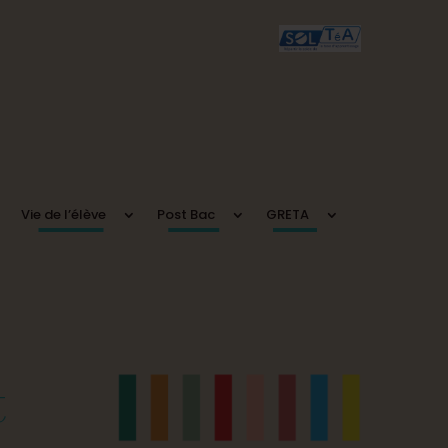
Vie de l’élève
Post Bac
GRETA
t