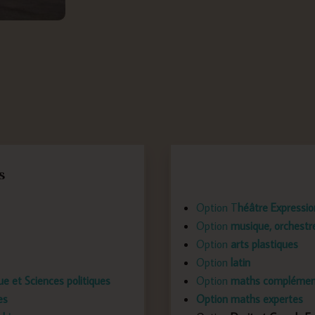
s
Option T
héâtre Expressi
Option
musique, orchestr
Option
arts plastiques
Option
latin
ue et Sciences politiques
Option
maths complémen
es
Option maths expertes