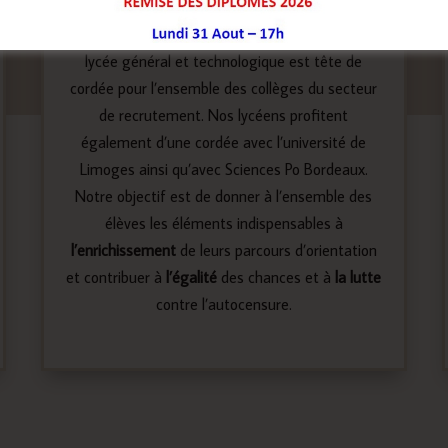
d’orientation des nos élèves, la cité scolaire fait
partie du dispositif «
Cordées de la réussite
« . Le
lycée général et technologique est tête de
cordée pour l’ensemble des collèges du secteur
de recrutement. Nos lycéens profitent
également d’une cordée avec l’université de
Limoges ainsi qu’avec Sciences Po Bordeaux.
Notre objectif est de donner à l’ensemble des
élèves les éléments indispensables à
l’enrichissement
de leurs parcours d’orientation
et contribuer à
l’égalité
des chances et à
la lutte
contre l’autocensure.