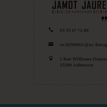

05 55 67 72 80

ce.0230002c@ac-limog

1 Rue Williams Dumaz
23200 Aubusson