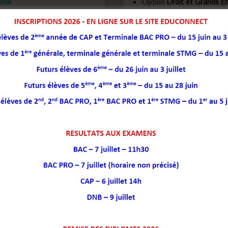
phie
Option
Droit et Grands 
e Etrangère (anglais)
terminale)
que
Option
Crossfit
1 sec
Anglais euro
L’orientation, favoriser la
découverte et l’esprit d’initiative
Très attaché à la construction du projet