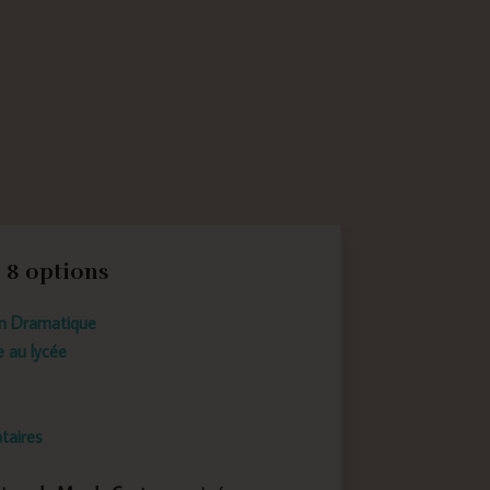
8 options
on Dramatique
e au lycée
taires