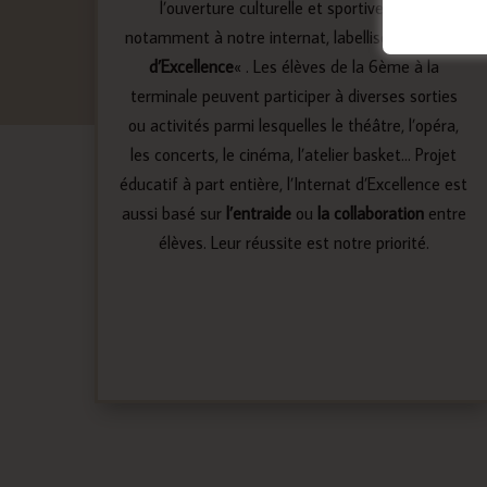
l’ouverture culturelle et sportive grâce
notamment à notre internat, labellisé «
Internat
d’Excellence
« . Les élèves de la 6ème à la
terminale peuvent participer à diverses sorties
ou activités parmi lesquelles le théâtre, l’opéra,
les concerts, le cinéma, l’atelier basket… Projet
éducatif à part entière, l’Internat d’Excellence est
aussi basé sur
l’entraide
ou
la collaboration
entre
élèves. Leur réussite est notre priorité.