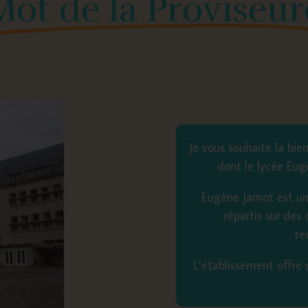
Mot de la Proviseur
Je vous souhaite la bi
dont le lycée Eug
Eugène Jamot est un 
répartis sur des
te
L’établissement offre 