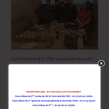
Les Premières BAC PRO en mission chocolat !
par
Marion Grenouillet
|
Déc 14, 2024
|
Lycée pro Jean Jaurès
Un grand bravo aux élèves de première ba pro Métiers
du Commerce, de la Vente et de l’Accueil qui ont
réalisé un véritable exploit en vendant plus de 3000€
de chocolats pour financer leur voyage en Angleterre !
Leur talent de vendeurs et leur investissement ont...