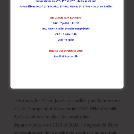
Championnat d’Académie UNSS d’Haltérophilie
par
CSA_Factory
|
Mar 22, 2024
|
Lycée pro Jean Jaurès
Le 6 mars, le LP Jean Jaurès accueillait pour la première
fois le Championnat d’Académie UNSS d’Haltérophilie.
Après avoir mis en place la compétition
départementale en 2023 et 2024, il s’agissait là d’une
reconnaissance de la qualité de ses installations mais