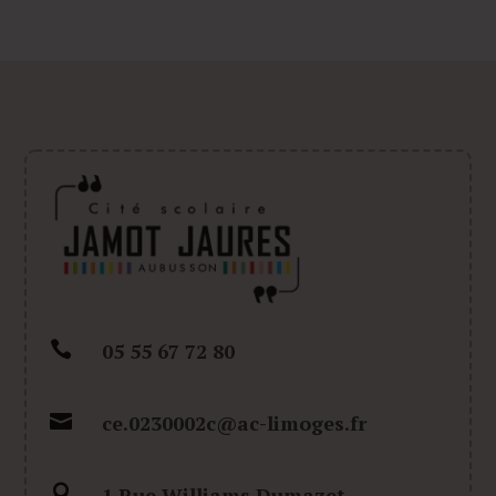

05 55 67 72 80

ce.0230002c@ac-limoges.fr

1 Rue Williams Dumazet,