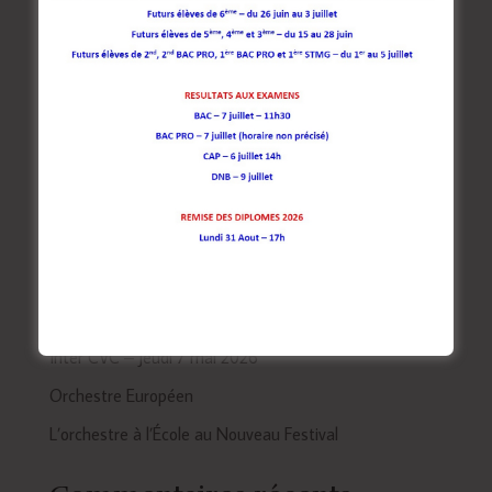
Rechercher
Articles récents
Concert : Mardi 30 Juin à La Naute
Tournoi de Mathématiques du Limousin
Inter CVC – Jeudi 7 mai 2026
Orchestre Européen
L’orchestre à l’École au Nouveau Festival