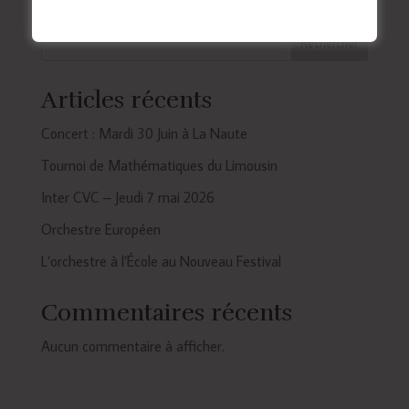
Rechercher
Articles récents
Concert : Mardi 30 Juin à La Naute
Tournoi de Mathématiques du Limousin
Inter CVC – Jeudi 7 mai 2026
Orchestre Européen
L’orchestre à l’École au Nouveau Festival
Commentaires récents
Aucun commentaire à afficher.