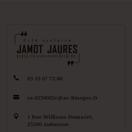

05 55 67 72 80

ce.0230002c@ac-limoges.fr

1 Rue Williams Dumazet,
23200 Aubusson