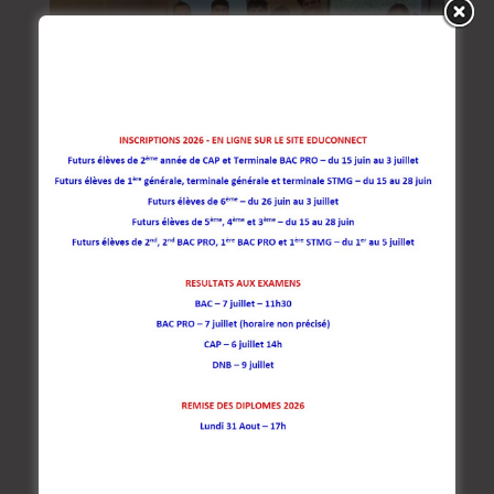
Les Premières BAC PRO en mission chocolat !
par
Marion Grenouillet
|
Déc 14, 2024
|
Lycée pro Jean Jaurès
Un grand bravo aux élèves de première ba pro Métiers
du Commerce, de la Vente et de l’Accueil qui ont
réalisé un véritable exploit en vendant plus de 3000€
de chocolats pour financer leur voyage en Angleterre !
Leur talent de vendeurs et leur investissement ont...