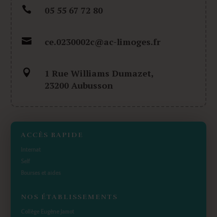

05 55 67 72 80

ce.0230002c@ac-limoges.fr

1 Rue Williams Dumazet,
23200 Aubusson
ACCÈS RAPIDE
Internat
Self
Bourses et aides
NOS ÉTABLISSEMENTS
Collège Eugène Jamot