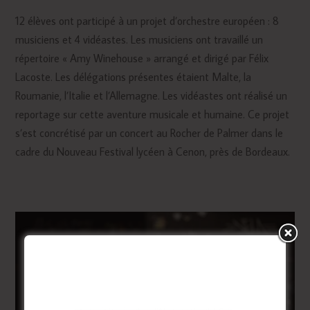
12 élèves ont participé à un projet d’orchestre européen : 8
musiciens et 4 vidéastes. Les musiciens ont travaillé un
répertoire « Amy Winehouse » arrangé et dirigé par Félix
Lacoste. Les délégations présentes étaient Malte, la
Roumanie, l’Italie et l’Allemagne. Les vidéastes ont réalisé un
reportage sur cette aventure musicale et humaine. Ce projet
s’est concrétisé par un concert au Rocher de Palmer dans le
cadre du Nouveau Festival lycéen à Cenon, près de Bordeaux.