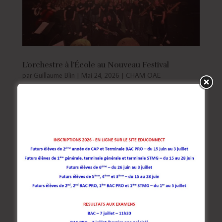
L’orchestre à l’École au Nouveau Festival
par
Guillaume Blin
|
Mai 24, 2026
|
CHAM OAE
Nouveau Festival 2026 : Les élèves de l’orchestre à
l’école ont eu la chance de se produire dans la salle
1200 du Rocher de Palmer. Le choix d’un répertoire a
assuré une ambiance festive !!! ...
Rechercher
Articles récents