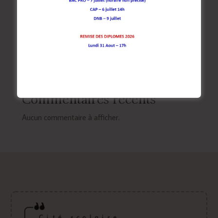
Concert : Mardi 30 Juin à La Naute
Tournoi de Mathématiques du Limousin
Inter CVC – Jeudi 7 mai 2026
Orchestre Européen
L’orchestre à l’École au Nouveau Festival
Commentaires récents
Aucun commentaire à afficher.