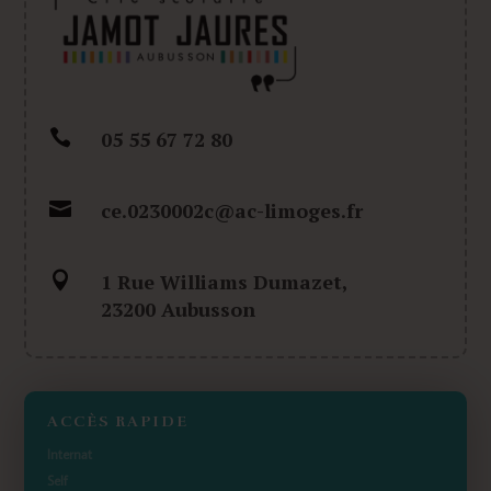

05 55 67 72 80

ce.0230002c@ac-limoges.fr

1 Rue Williams Dumazet,
23200 Aubusson
ACCÈS RAPIDE
Internat
Self