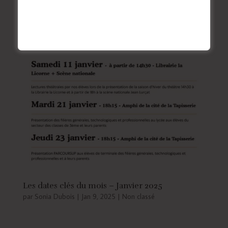
Les dates clés du mois – Janvier 2025
par
Sonia Dubois
|
Jan 9, 2025
|
Non classé