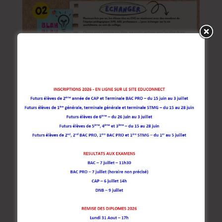
Elections au CVC
par
Sonia Dubois
|
Sep 26, 2025
|
Non classé