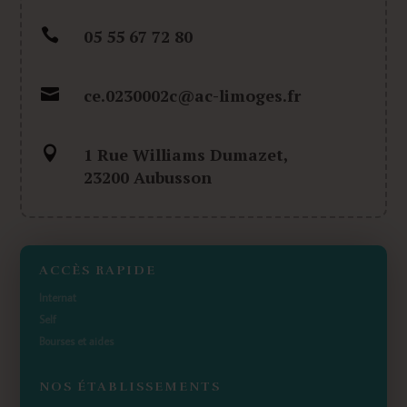

05 55 67 72 80

ce.0230002c@ac-limoges.fr

1 Rue Williams Dumazet,
23200 Aubusson
ACCÈS RAPIDE
Internat
Self
Bourses et aides
NOS ÉTABLISSEMENTS