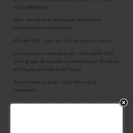
that is Well Being
.
Merci aux élèves et aux équipes qui nous ont
soutenus dans cette aventure.
All is well that … goes on !
Tout est bien qui continu !
En route pour un nouveau projet : cette année 2024-
25 un groupe de seconde va collaborer avec des élèves
de Pologne, de Suède et de Turquie.
Ils vont mener un projet sur le thème de la
citoyenneté :
« Célébrons l’unité : Friends, Friends, Friends Hurrah ! »