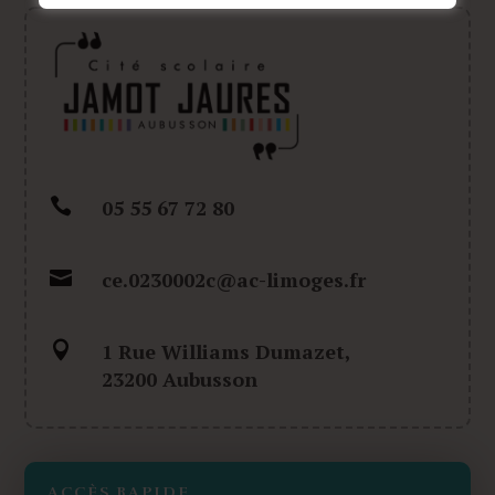

05 55 67 72 80

ce.0230002c@ac-limoges.fr

1 Rue Williams Dumazet,
23200 Aubusson
ACCÈS RAPIDE