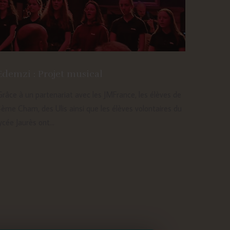
Edemzi : Projet musical
Grâce à un partenariat avec les JMFrance, les élèves de
4ème Cham, des Ulis ainsi que les élèves volontaires du
ycée Jaurès ont...