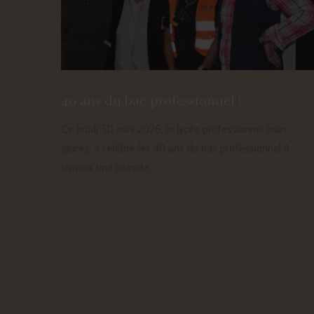
40 ans du bac professionnel !
Ce Jeudi 30 avril 2026, le lycée professionnel Jean
Jaurès, a célébré les 40 ans du bac professionnel à
travers une journée...