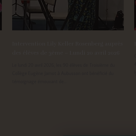
Intervention Lily Keller Rosenberg auprès
des élèves de 3ème – Lundi 20 avril 2026
Le lundi 20 avril 2026, les 90 élèves de Troisième du
l
Collège Eugène Jamot à Aubusson ont bénéficié du
témoignage émouvant de...