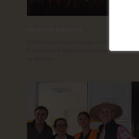
Orchestre Européen
12 élèves ont participé à un projet d'orchestre européen 
8 musiciens et 4 vidéastes. Les musiciens ont travaillé
un répertoire...