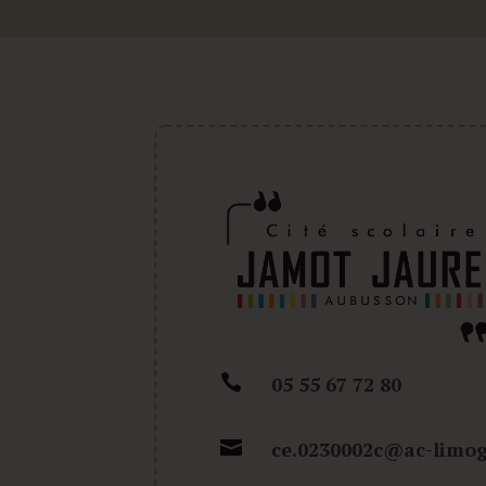

05 55 67 72 80

ce.0230002c@ac-limog