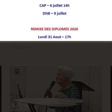
L’orchestre à l’École au Nouveau Festival
:
Nouveau Festival 2026 : Les élèves de l'orchestre à
l'école ont eu la chance de se produire dans la salle 1200
d
du Rocher de...
m