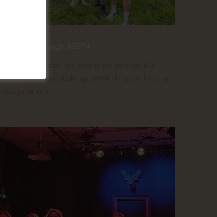
Unss: Challenge APPN
Ce mercredi 19 mai les lycéens ont participé à la
ernière journée du challenge APPN : le run archery : un
élange de tir à...