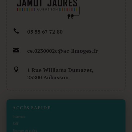

05 55 67 72 80

ce.0230002c@ac-limoges.fr

1 Rue Williams Dumazet,
23200 Aubusson
ACCÈS RAPIDE
Internat
Self
Bourses et aides