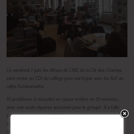
Ce vendredi 7 juin, les élèves de CM2 de la Clé des Champs
sont venus au CDI du collège pour participer avec les 6e1 au
rallye Eurekamaths.
10 problèmes à résoudre en classe entière en 55 minutes,
avec une seule réponse autorisée pour le groupe : Il a fallu
s’entraider et coopérer! Réflexion mathématique et
communication ont permis de faire de ce moment une belle
réussite.