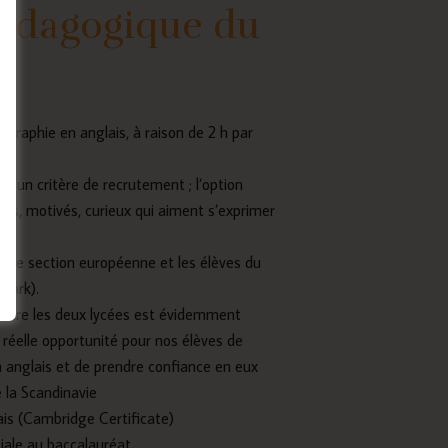
édagogique du
graphie en anglais, à raison de 2 h par
as un critère de recrutement ; l’option
sés, motivés, curieux qui aiment s’exprimer
tre section européenne et les élèves du
mark).
ntre les deux lycées est évidemment
 réelle opportunité pour nos élèves de
 anglais et de prendre confiance en eux
 la Scandinavie
ais (Cambridge Certificate)
iale au baccalauréat