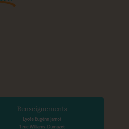
Renseignements
Lycée Eugène Jamot
1 rue Williams-Dumazet