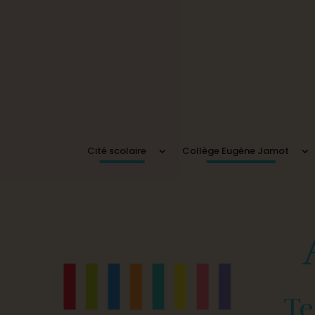
Cité scolaire
Collège Eugène Jamot
Te