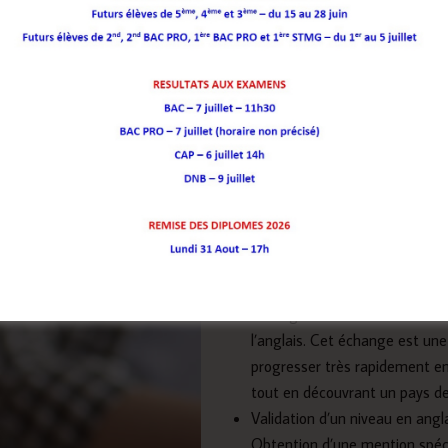
Approche p
lycée Jamot
Enseignement de l’histoire-géo
semaine
L’excellence en anglais n’est p
s’adresse à des élèves intéres
à l’oral
Depuis 2015, échange entre no
lycée d’Aalborg (nord du Dane
La langue de communication e
l’anglais. Cet échange est une
progresser très rapidement en
tout en découvrant un pays de
Validation d’un niveau en angl
Obtention d’une mention spéc