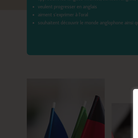
veulent progresser en anglais
aiment s’exprimer à l’oral
souhaitent découvrir le monde anglophone ainsi q