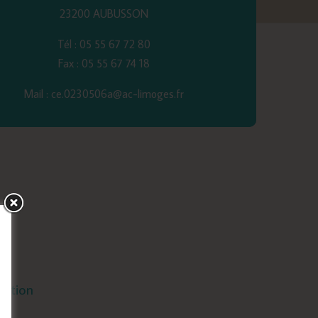
23200 AUBUSSON
Tél : 05 55 67 72 80
Fax : 05 55 67 74 18
Mail : ce.0230506a@ac-limoges.fr
mation