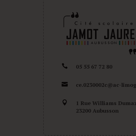

05 55 67 72 80

ce.0230002c@ac-limog

1 Rue Williams Dumaz
23200 Aubusson