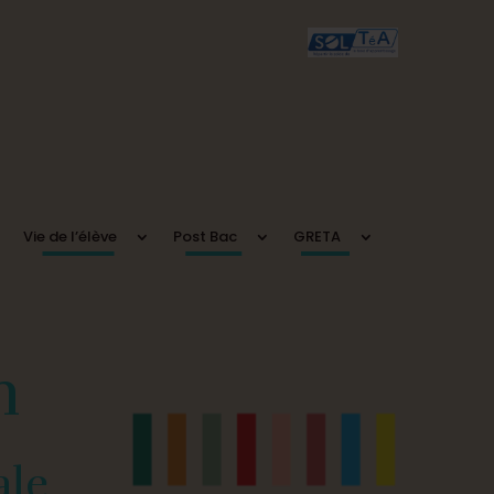
Vie de l’élève
Post Bac
GRETA
n
ale