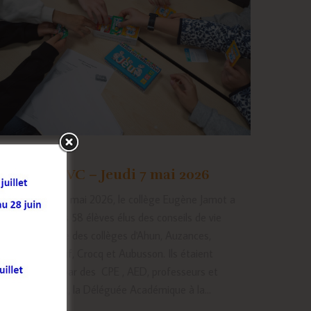
Inter CVC – Jeudi 7 mai 2026
Le jeudi 07 mai 2026, le collège Eugène Jamot a
accueilli les 58 élèves élus des conseils de vie
collégienne des collèges d'Ahun, Auzances,
Bourganeuf, Crocq et Aubusson. Ils étaient
encadrés par des CPE , AED, professeurs et
Mme Rivet, la Déléguée Académique à la...