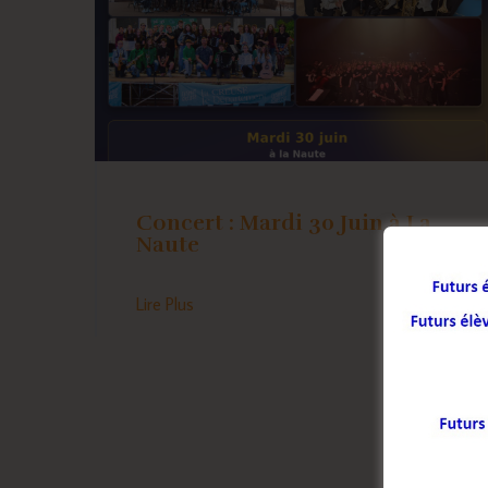
Concert : Mardi 30 Juin à La
Naute
Lire Plus