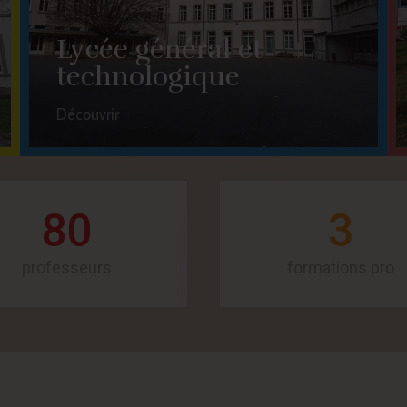
Lycée général et
technologique
Découvrir
80
3
professeurs
formations pro