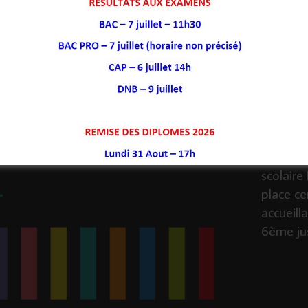
Lire Plus
Située à 
scolaire
place ce
accueill
6ème
ju