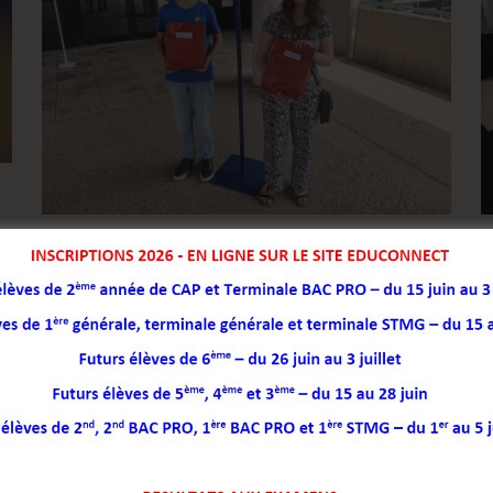
Tournoi de Mathématiques du
Limousin
Le Tournoi de Mathématiques du Limousin s’est
tenu le mardi 20 janvier 2026. Des élèves de 4e
du collège Eugène Jamot ont participé à cet
événement. Nous adressons toutes nos
félicitations aux lauréats, Mélanie, Hadassa et
Adrien. Ils ont pu recevoir leur récompense...