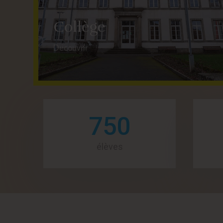
Collège
Découvrir
750
élèves