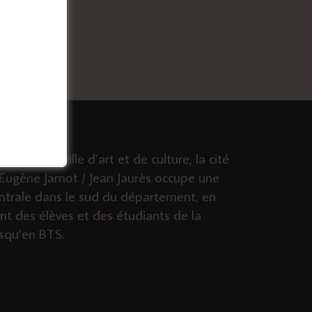
Lire Plus
Aubusson, ville d’art et de culture, la cité
 Eugène Jamot / Jean Jaurès occupe une
ntrale dans le sud du département, en
ant des élèves et des étudiants de la
squ’en BTS.