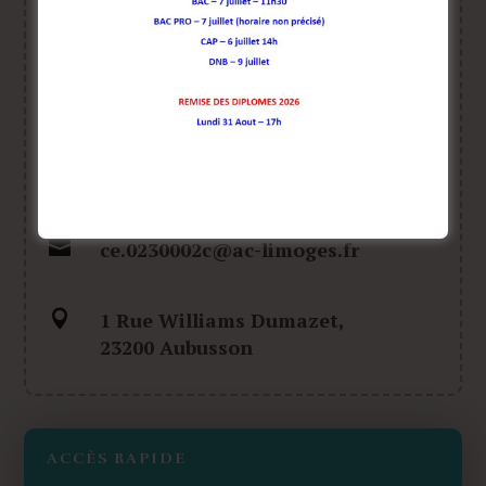

05 55 67 72 80

ce.0230002c@ac-limoges.fr

1 Rue Williams Dumazet,
23200 Aubusson
ACCÈS RAPIDE