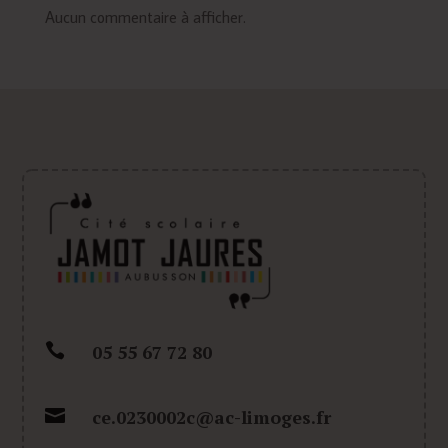
Aucun commentaire à afficher.

05 55 67 72 80

ce.0230002c@ac-limoges.fr