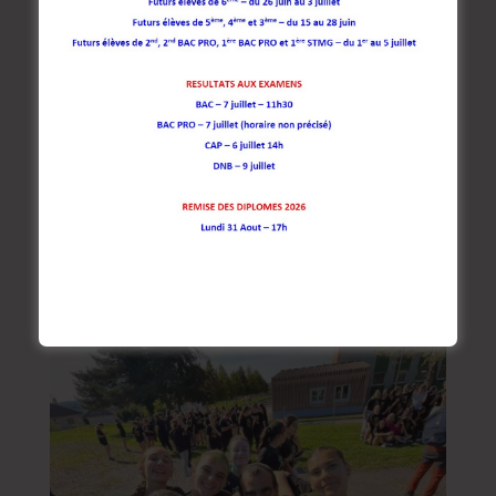
Unss: volley-ball académique
par
Cédric Grenouillet
|
Jan 28, 2026
|
Cité Scolaire
Ce mercredi 28 janvier, notre équipe de filles du lycée
a participé aux académiques de volley-ball, elles
terminent 3e après s être bien battues face à des
adversaires difficiles. Elles ont gardé le sourire d avoir
passé une bonne...